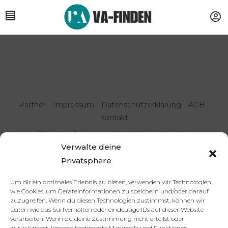
Partner
Impressum
Datenschutzerklärung
AGB
Kontakt
© 2025 va-finden.de – Alle Rechte vorbehalten.
Verwalte deine
Virtuelle Assistenz & Freelancer
Privatsphäre
finden | VA Expert:innenportal
Um dir ein optimales Erlebnis zu bieten, verwenden wir Technologien
wie Cookies, um Geräteinformationen zu speichern und/oder darauf
zuzugreifen. Wenn du diesen Technologien zustimmst, können wir
Daten wie das Surfverhalten oder eindeutige IDs auf dieser Website
verarbeiten. Wenn du deine Zustimmung nicht erteilst oder
zurückziehst, können bestimmte Merkmale und Funktionen