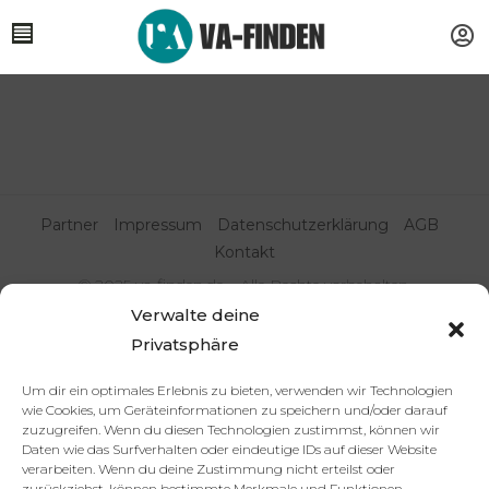
Partner
Impressum
Datenschutzerklärung
AGB
Kontakt
© 2025 va-finden.de – Alle Rechte vorbehalten.
Verwalte deine
Virtuelle Assistenz & Freelancer
Privatsphäre
finden | VA Expert:innenportal
Um dir ein optimales Erlebnis zu bieten, verwenden wir Technologien
wie Cookies, um Geräteinformationen zu speichern und/oder darauf
zuzugreifen. Wenn du diesen Technologien zustimmst, können wir
Daten wie das Surfverhalten oder eindeutige IDs auf dieser Website
verarbeiten. Wenn du deine Zustimmung nicht erteilst oder
zurückziehst, können bestimmte Merkmale und Funktionen