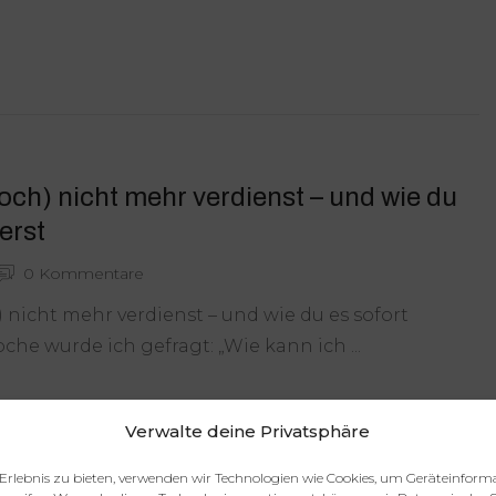
ch) nicht mehr verdienst – und wie du
erst
0 Kommentare
nicht mehr verdienst – und wie du es sofort
he wurde ich gefragt: „Wie kann ich ...
Verwalte deine Privatsphäre
Erlebnis zu bieten, verwenden wir Technologien wie Cookies, um Geräteinform