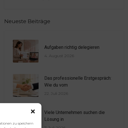
Neueste Beiträge
Aufgaben richtig delegieren
4. August 2026
Das professionelle Erstgespräch:
Wie du vom
22. Juli 2026
Viele Unternehmen suchen die
Lösung in
ationen zu speichern
7. Juli 2026