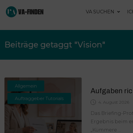
VA SUCHEN
IC
Beiträge getaggt "Vision"
Allgemein
Aufgaben ric
Auftraggeber Tutorials
4. August 2026
Das Briefing-Pro
Ergebnis beim e
„Kümmere ...