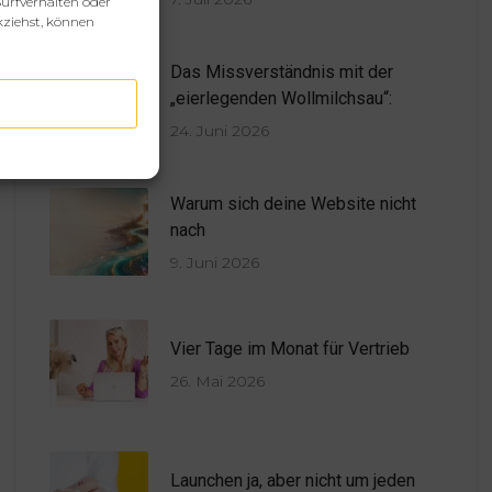
urfverhalten oder
kziehst, können
Das Missverständnis mit der
„eierlegenden Wollmilchsau“:
24. Juni 2026
Warum sich deine Website nicht
nach
9. Juni 2026
Vier Tage im Monat für Vertrieb
26. Mai 2026
Launchen ja, aber nicht um jeden