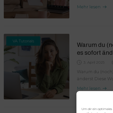
Mehr lesen
VA Tutorials
Warum du (no
es sofort änd
3. April 2025
Warum du (noch) 
änderst Diese Woc
Mehr lesen
Um dir ein optimales 