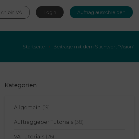
Ich bin VA
Login
Auftrag ausschreiben
Startseite
Beiträge mit dem Stichwort "Vision"
Kategorien
Allgemein
(19)
Auftraggeber Tutorials
(38)
VA Tutorials
(26)