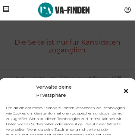
Die Seite ist nur für Kandidaten
zugänglich.
Partner
Impressum
Datenschutzerklärung
AGB
Kontakt
Verwalte deine
© 2025 va-finden.de – Alle Rechte vorbehalten.
Privatsphäre
Virtuelle Assistenz & Freelancer
Um dir ein optimales Erlebnis zu bieten, verwenden wir Technologien
wie Cookies, um Geräteinformationen zu speichern und/oder darauf
finden | VA Expert:innenportal
zuzugreifen. Wenn du diesen Technologien zustimmst, können wir
Daten wie das Surfverhalten oder eindeutige IDs auf dieser Website
verarbeiten. Wenn du deine Zustimmung nicht erteilst oder
zurückziehst, können bestimmte Merkmale und Funktionen