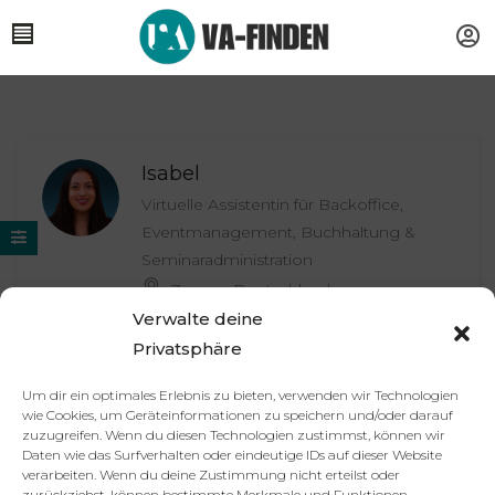
Isabel
Virtuelle Assistentin für Backoffice,
Eventmanagement, Buchhaltung &
Seminaradministration
Zypern, Deutschland
Verwalte deine
Privatsphäre
Um dir ein optimales Erlebnis zu bieten, verwenden wir Technologien
Partner
Impressum
Datenschutzerklärung
AGB
wie Cookies, um Geräteinformationen zu speichern und/oder darauf
Kontakt
zuzugreifen. Wenn du diesen Technologien zustimmst, können wir
Daten wie das Surfverhalten oder eindeutige IDs auf dieser Website
© 2025 va-finden.de – Alle Rechte vorbehalten.
verarbeiten. Wenn du deine Zustimmung nicht erteilst oder
zurückziehst, können bestimmte Merkmale und Funktionen