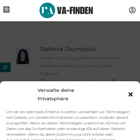
Stefania Zoumpouli
Kreativ- und Organisationsassistentin |
Virtuelle Assistenz & Social Media
Support
Dortmund, Deutschland
23
€
Verwalte deine
Privatsphäre
Um dir ein optimales Erlebnis zu bieten, verwenden wir Technologien
Partner
Impressum
Datenschutzerklärung
AGB
wie Cookies, um Geräteinformationen zu speichern und/oder darauf
Kontakt
zuzugreifen. Wenn du diesen Technologien zustimmst, können wir
Daten wie das Surfverhalten oder eindeutige IDs auf dieser Website
© 2025 va-finden.de – Alle Rechte vorbehalten.
verarbeiten. Wenn du deine Zustimmung nicht erteilst oder
zurückziehst, können bestimmte Merkmale und Funktionen