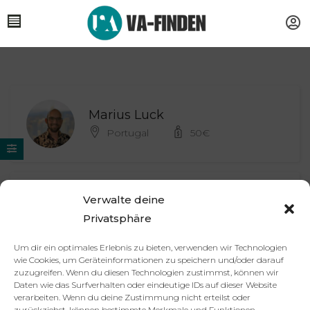
Marius Luck
Portugal
50
€
Sandra Simaitis
Verwalte deine
Webdesign & SEO
Privatsphäre
Deutschland, Düsseldorf
65
€
Um dir ein optimales Erlebnis zu bieten, verwenden wir Technologien
wie Cookies, um Geräteinformationen zu speichern und/oder darauf
zuzugreifen. Wenn du diesen Technologien zustimmst, können wir
Daten wie das Surfverhalten oder eindeutige IDs auf dieser Website
verarbeiten. Wenn du deine Zustimmung nicht erteilst oder
Partner
Impressum
Datenschutzerklärung
AGB
zurückziehst, können bestimmte Merkmale und Funktionen