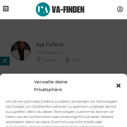
Aja Fofana
HR Assistenz
Japan
30
€
Verwalte deine
Partner
Impressum
Datenschutzerklärung
AGB
Privatsphäre
Kontakt
Um dir ein optimales Erlebnis zu bieten, verwenden wir Technologien
© 2025 va-finden.de – Alle Rechte vorbehalten.
wie Cookies, um Geräteinformationen zu speichern und/oder darauf
zuzugreifen. Wenn du diesen Technologien zustimmst, können wir
Virtuelle Assistenz & Freelancer
Daten wie das Surfverhalten oder eindeutige IDs auf dieser Website
verarbeiten. Wenn du deine Zustimmung nicht erteilst oder
finden | VA Expert:innenportal
zurückziehst, können bestimmte Merkmale und Funktionen