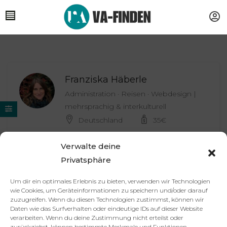
Franziska Häberle
Administration · Reisen · Webdesign |
mehrsprachig & interkulturell
Deutschland
35
€
Verwalte deine
Privatsphäre
Partner
Impressum
Datenschutzerklärung
AGB
Um dir ein optimales Erlebnis zu bieten, verwenden wir Technologien
Kontakt
wie Cookies, um Geräteinformationen zu speichern und/oder darauf
© 2025 va-finden.de – Alle Rechte vorbehalten.
zuzugreifen. Wenn du diesen Technologien zustimmst, können wir
Daten wie das Surfverhalten oder eindeutige IDs auf dieser Website
verarbeiten. Wenn du deine Zustimmung nicht erteilst oder
Virtuelle Assistenz & Freelancer
zurückziehst, können bestimmte Merkmale und Funktionen