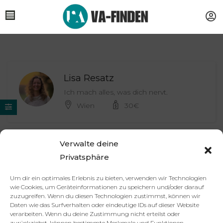
Lisa Resatz
Ich mach alles, was dich nervt.
Wien
30
€
Verwalte deine
Julia Hausmann
Privatsphäre
Freelancer Prozess-Automatisierung &
Memberships
Um dir ein optimales Erlebnis zu bieten, verwenden wir Technologien
Nürnberg / remote
wie Cookies, um Geräteinformationen zu speichern und/oder darauf
zuzugreifen. Wenn du diesen Technologien zustimmst, können wir
Daten wie das Surfverhalten oder eindeutige IDs auf dieser Website
verarbeiten. Wenn du deine Zustimmung nicht erteilst oder
zurückziehst, können bestimmte Merkmale und Funktionen