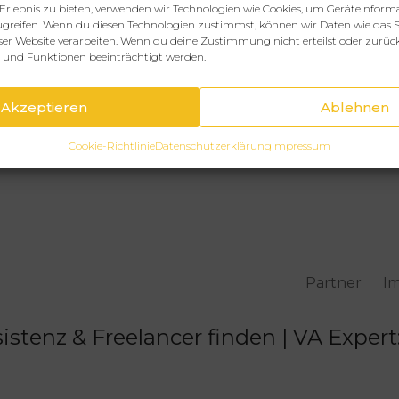
Erlebnis zu bieten, verwenden wir Technologien wie Cookies, um Geräteinform
greifen. Wenn du diesen Technologien zustimmst, können wir Daten wie das S
eser Website verarbeiten. Wenn du deine Zustimmung nicht erteilst oder zurüc
und Funktionen beeinträchtigt werden.
Akzeptieren
Ablehnen
Cookie-Richtlinie
Datenschutzerklärung
Impressum
Partner
I
sistenz & Freelancer finden | VA Exper