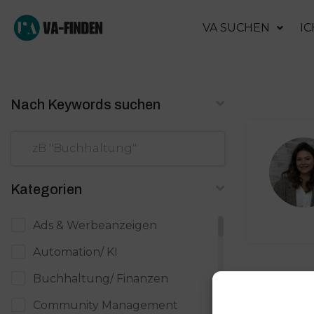
VA SUCHEN
IC
Nach Keywords suchen
Kategorien
Ads & Werbeanzeigen
Automation/ KI
Buchhaltung/ Finanzen
Community Management