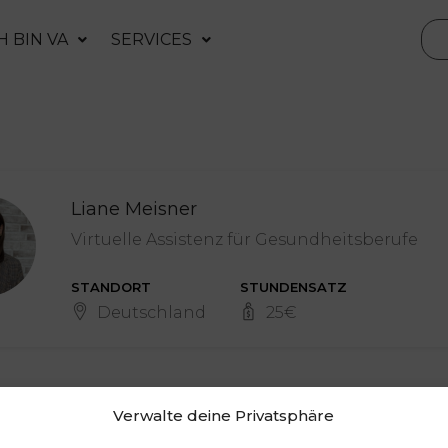
H BIN VA
SERVICES
Liane Meisner
Virtuelle Assistenz für Gesundheitsberufe
STANDORT
STUNDENSATZ
Deutschland
25
€
Verwalte deine Privatsphäre