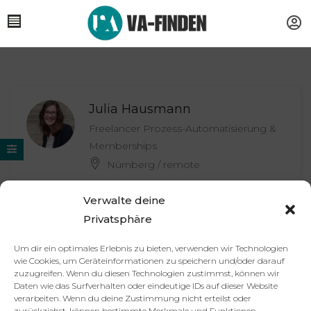
Julia Hausmann
Freelancer Prozess-Automatisierung &
Memberships
Nürnberg / remote
Verwalte deine
Privatsphäre
Partner
Impressum
Datenschutzerklärung
AGB
Um dir ein optimales Erlebnis zu bieten, verwenden wir Technologien
Kontakt
wie Cookies, um Geräteinformationen zu speichern und/oder darauf
© 2025 va-finden.de – Alle Rechte vorbehalten.
zuzugreifen. Wenn du diesen Technologien zustimmst, können wir
Daten wie das Surfverhalten oder eindeutige IDs auf dieser Website
verarbeiten. Wenn du deine Zustimmung nicht erteilst oder
Virtuelle Assistenz & Freelancer
zurückziehst, können bestimmte Merkmale und Funktionen