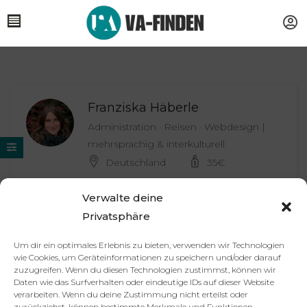
Franziska Häberle
Administration · Reisen · Webdesign |
mehrsprachig & interkulturell
Deutschland
35
€
Verwalte deine
Privatsphäre
Partner
Impressum
Datenschutzerklärung
AGB
Um dir ein optimales Erlebnis zu bieten, verwenden wir Technologien
Kontakt
wie Cookies, um Geräteinformationen zu speichern und/oder darauf
© 2025 va-finden.de – Alle Rechte vorbehalten.
zuzugreifen. Wenn du diesen Technologien zustimmst, können wir
Daten wie das Surfverhalten oder eindeutige IDs auf dieser Website
verarbeiten. Wenn du deine Zustimmung nicht erteilst oder
Virtuelle Assistenz & Freelancer
zurückziehst, können bestimmte Merkmale und Funktionen