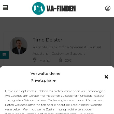
Timo Deister
Remote Back Office Specialist | Virtual
Assistant | Customer Support
Mainz
25
€
Verwalte deine
Privatsphäre
Isabella Klatt
Virtuelle Assistenz Backoffice + Struktur
Um dir ein optimales Erlebnis zu bieten, verwenden wir Technologien
Berlin / weltweit / remote
wie Cookies, um Geräteinformationen zu speichern und/oder darauf
zuzugreifen. Wenn du diesen Technologien zustimmst, können wir
Daten wie das Surfverhalten oder eindeutige IDs auf dieser Website
verarbeiten. Wenn du deine Zustimmung nicht erteilst oder
zurückziehst, können bestimmte Merkmale und Funktionen