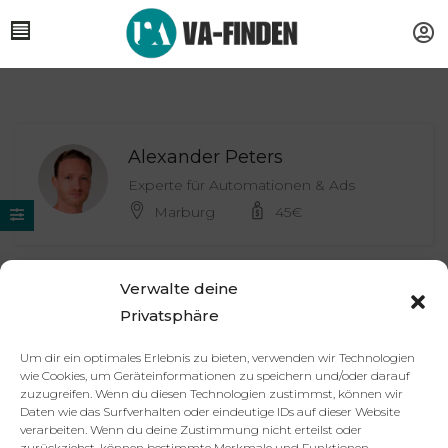
Alexander Peters
Experte für Automationen & Ads
Marburg
45
€
Verwalte deine
Vivien Elbauer
Privatsphäre
Virtuelle Assistenz für Backoffice,
Organisation & Websitepflege
Um dir ein optimales Erlebnis zu bieten, verwenden wir Technologien
Remote
70
€
wie Cookies, um Geräteinformationen zu speichern und/oder darauf
zuzugreifen. Wenn du diesen Technologien zustimmst, können wir
Daten wie das Surfverhalten oder eindeutige IDs auf dieser Website
verarbeiten. Wenn du deine Zustimmung nicht erteilst oder
zurückziehst, können bestimmte Merkmale und Funktionen