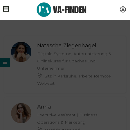
Natascha Ziegenhagel
Digitale Systeme, Automatisierung &
Onlinekurse für Coaches und
Unternehmer
Sitz in Karlsruhe, arbeite Remote
Weltweit
Anna
Executive Assistant | Business
Operations & Marketing