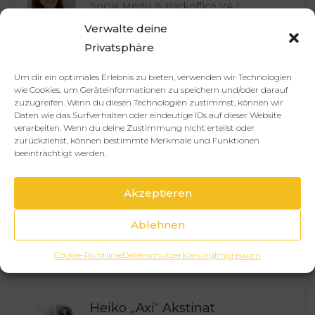
Social Media & Backoffice VA |
Instagram, Facebook, Meta Ads, Canva-
Verwalte deine
Design, Copywriting)
Privatsphäre
Ulm, Deutschland
25
€
Um dir ein optimales Erlebnis zu bieten, verwenden wir Technologien
wie Cookies, um Geräteinformationen zu speichern und/oder darauf
zuzugreifen. Wenn du diesen Technologien zustimmst, können wir
Yvonne Rudloff
Daten wie das Surfverhalten oder eindeutige IDs auf dieser Website
verarbeiten. Wenn du deine Zustimmung nicht erteilst oder
Executive Assistant
zurückziehst, können bestimmte Merkmale und Funktionen
beeinträchtigt werden.
London
50
€
Akzeptieren
Claudia Gabel
Ablehnen
Expertin für Automationen
Bad Kissingen/remote
75
€
Cookie-Richtlinie
Datenschutzerklärung
Impressum
Heiko „Axi“ Akstinat