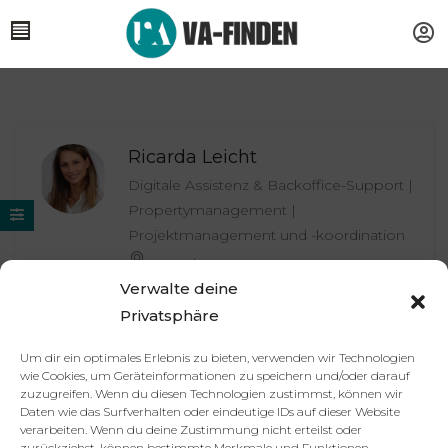
Ricarda Leicht
Digitale Assistenz & Backoffice-Support |
Propertymanagement |
Projektmanagement und -koordination
remote
Verwalte deine
Privatsphäre
Um dir ein optimales Erlebnis zu bieten, verwenden wir Technologien
Partner
Impressum
Datenschutzerklärung
AGB
wie Cookies, um Geräteinformationen zu speichern und/oder darauf
Kontakt
zuzugreifen. Wenn du diesen Technologien zustimmst, können wir
Daten wie das Surfverhalten oder eindeutige IDs auf dieser Website
© 2025 va-finden.de – Alle Rechte vorbehalten.
verarbeiten. Wenn du deine Zustimmung nicht erteilst oder
zurückziehst, können bestimmte Merkmale und Funktionen