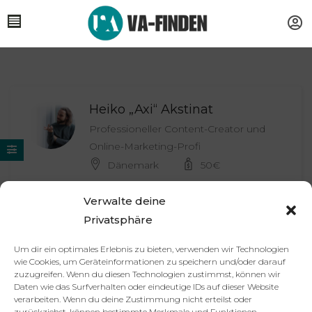
Heiko „Axi“ Akstinat
Professioneller Content-Creator und
Online-Marketing-Profi
Dänemark
50
€
Verwalte deine
Privatsphäre
Tina Alder
Persönliche Assistenz / Teamleitung
Um dir ein optimales Erlebnis zu bieten, verwenden wir Technologien
Unna, NRW
wie Cookies, um Geräteinformationen zu speichern und/oder darauf
zuzugreifen. Wenn du diesen Technologien zustimmst, können wir
Daten wie das Surfverhalten oder eindeutige IDs auf dieser Website
verarbeiten. Wenn du deine Zustimmung nicht erteilst oder
zurückziehst, können bestimmte Merkmale und Funktionen