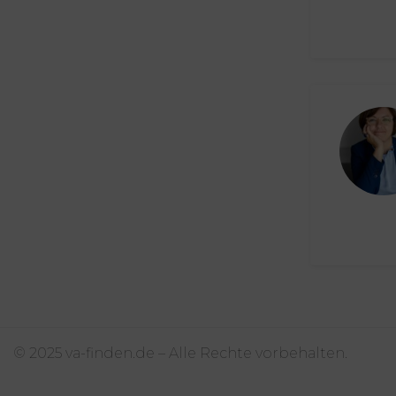
Online Marketing
Podcastmanagement
Projektmanagement /
Projektassistenz
Prozessmanagement
Recherchearbeiten
Recruiting/ Personal
SEO & Marketing
Shopbetreuung / e-Commerce
Social Media Management
© 2025 va-finden.de – Alle Rechte vorbehalten.
Telefonbetreuung
Terminmanagement