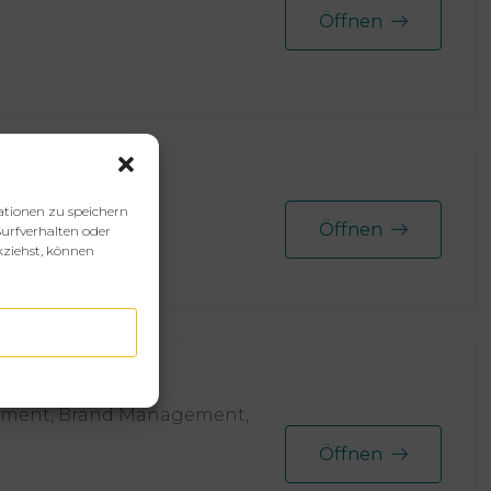
Öffnen
ationen zu speichern
Öffnen
urfverhalten oder
kziehst, können
gement, Brand Management,
Öffnen