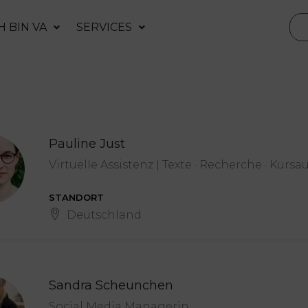
H BIN VA
SERVICES
Pauline Just
Virtuelle Assistenz | Texte · Recherche · Kurs
STANDORT
Deutschland
Sandra Scheunchen
Social Media Managerin