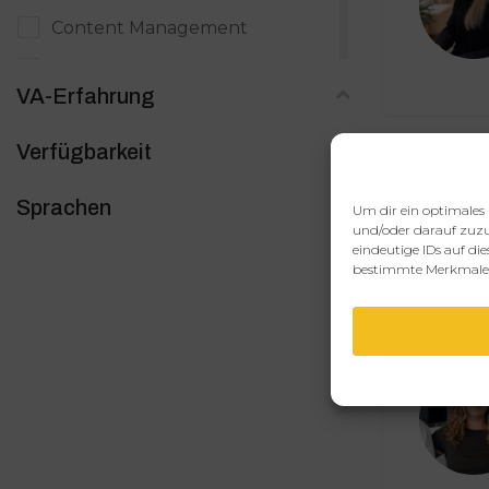
Content Management
Copywriting / Text
VA-Erfahrung
Datenerfassung
Verfügbarkeit
Digitale Produkte
Digitales Marketing
Sprachen
Um dir ein optimales 
und/oder darauf zuzu
E-Mail Marketing
eindeutige IDs auf di
bestimmte Merkmale 
Eventmanagement
Grafik, Bildbearbeitung & Design
Immobilien
Kundensupport
Launchmanagement
Officemanagement / Backoffice