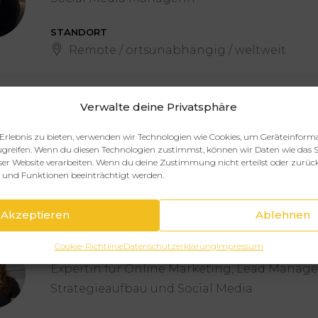
STANDORT
Remote / ortsunabhängig / weltweit
Verwalte deine Privatsphäre
GramsImpact
Erlebnis zu bieten, verwenden wir Technologien wie Cookies, um Geräteinform
greifen. Wenn du diesen Technologien zustimmst, können wir Daten wie das S
STANDORT
eser Website verarbeiten. Wenn du deine Zustimmung nicht erteilst oder zurüc
Hannover
und Funktionen beeinträchtigt werden.
Akzeptieren
Ablehnen
Stefanie Meier
Cookie-Richtlinie
Datenschutzerklärung
Impressum
Expertin für Online Marketing, Lead Mana
Strategieaufbau und Social Media