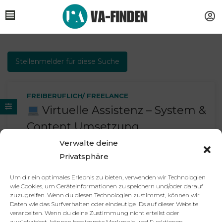
Stellenmelder für diese Suche
FREIBERUFLICH/ FREELANCE
Virtuelle Assistenz – System &
Content Umsetzung
(Partnerrolle, remote)
Verwalte deine
Privatsphäre
vor 7 Monaten veröffentlicht von
VA Agentur
Um dir ein optimales Erlebnis zu bieten, verwenden wir Technologien
wie Cookies, um Geräteinformationen zu speichern und/oder darauf
zuzugreifen. Wenn du diesen Technologien zustimmst, können wir
Daten wie das Surfverhalten oder eindeutige IDs auf dieser Website
Partner
Impressum
Datenschutzerklärung
AGB
verarbeiten. Wenn du deine Zustimmung nicht erteilst oder
Kontakt
zurückziehst, können bestimmte Merkmale und Funktionen