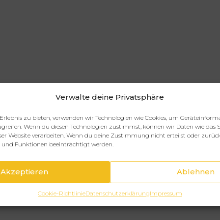
Verwalte deine Privatsphäre
Erlebnis zu bieten, verwenden wir Technologien wie Cookies, um Geräteinform
greifen. Wenn du diesen Technologien zustimmst, können wir Daten wie das S
eser Website verarbeiten. Wenn du deine Zustimmung nicht erteilst oder zurüc
und Funktionen beeinträchtigt werden.
Akzeptieren
Ablehnen
Cookie-Richtlinie
Datenschutzerklärung
Impressum