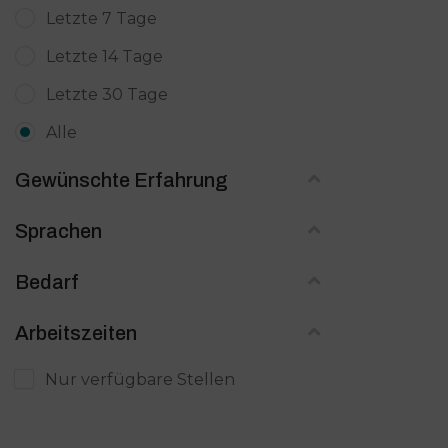
Letzte 7 Tage
Podcastmanagement
Letzte 14 Tage
Projektmanagement /
Letzte 30 Tage
Projektassistenz
Alle
Prozessmanagement
Recherchearbeiten
Gewünschte Erfahrung
Recruiting/ Personal
Sprachen
SEO & Marketing
Bedarf
Shopbetreuung / e-Commerce
Social Media Management
Arbeitszeiten
Telefonbetreuung
Nur verfügbare Stellen
Terminmanagement
Übersetzungen