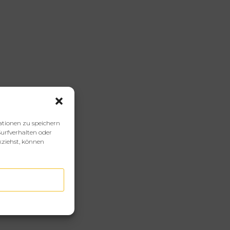
ationen zu speichern
urfverhalten oder
kziehst, können