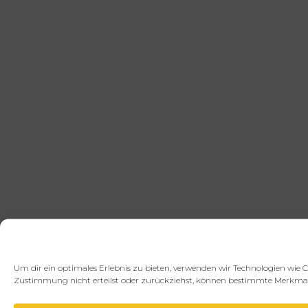
Um dir ein optimales Erlebnis zu bieten, verwenden wir Technologien wie 
Zustimmung nicht erteilst oder zurückziehst, können bestimmte Merkmal