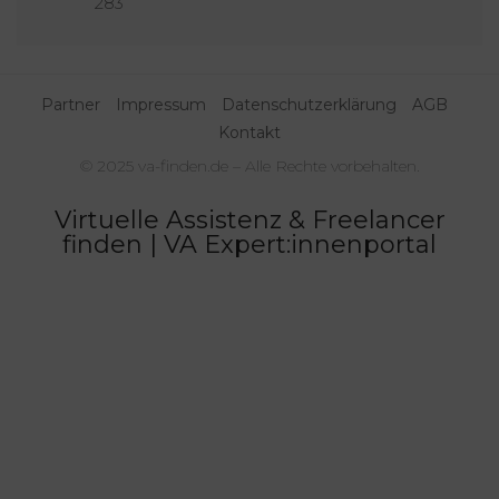
283
Partner
Impressum
Datenschutzerklärung
AGB
Kontakt
© 2025 va-finden.de – Alle Rechte vorbehalten.
Virtuelle Assistenz & Freelancer
finden | VA Expert:innenportal