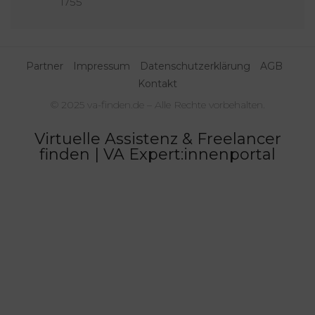
1755
Partner
Impressum
Datenschutzerklärung
AGB
Kontakt
© 2025 va-finden.de – Alle Rechte vorbehalten.
Virtuelle Assistenz & Freelancer
finden | VA Expert:innenportal