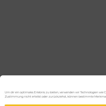
Um dir ein optimales Erlebnis zu bieten, verwenden wir Technologien wie 
Zustimmung nicht erteilst oder zurückziehst, können bestimmte Merkmal