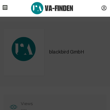
blackbird GmbH
Views