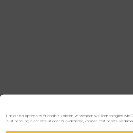
Um dir ein optimales Erlebnis zu bieten, verwenden wir Technologien wie 
Zustimmung nicht erteilst oder zurückziehst, können bestimmte Merkmal